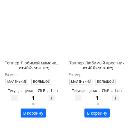
Топпер Любимой мамочке и бабушке
Топпер Любимый крестник
от 40 ₽
от 40 ₽
(от 20 шт)
(от 20 шт)
Размер
Размер
МАЛЕНЬКИЙ
БОЛЬШОЙ
МАЛЕНЬКИЙ
БОЛЬШОЙ
75 ₽
75 ₽
Текущая цена:
за 1 шт
Текущая цена:
за 1 шт
шт
шт
В корзину
В корзину