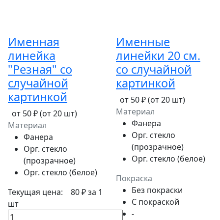
Именная
Именные
линейка
линейки 20 см.
"Резная" со
со случайной
случайной
картинкой
картинкой
от 50 ₽
(от 20 шт)
Материал
от 50 ₽
(от 20 шт)
Фанера
Материал
Орг. стекло
Фанера
(прозрачное)
Орг. стекло
Орг. стекло (белое)
(прозрачное)
Орг. стекло (белое)
Покраска
Без покраски
Текущая цена:
80 ₽
за 1
С покраской
шт
-