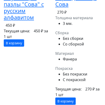
пазлы "Сова" с
Сова
русским
270 ₽
алфавитом
Толщина материала
3 мм.
450 ₽
Текущая цена:
450 ₽
за
Сборка
1 шт
Без сборки
В корзину
Со сборкой
Материал
Фанера
Покраска
Без покраски
С покраской
Текущая цена:
270 ₽
за
1 шт
В корзину