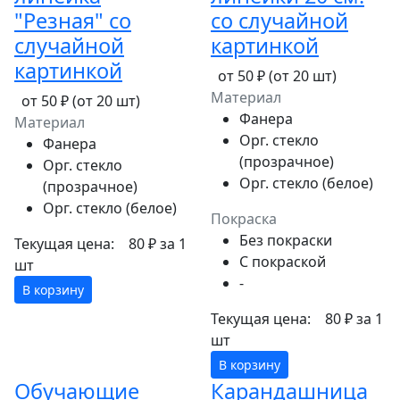
"Резная" со
со случайной
случайной
картинкой
картинкой
от 50 ₽
(от 20 шт)
Материал
от 50 ₽
(от 20 шт)
Фанера
Материал
Орг. стекло
Фанера
(прозрачное)
Орг. стекло
Орг. стекло (белое)
(прозрачное)
Орг. стекло (белое)
Покраска
Без покраски
Текущая цена:
80 ₽
за 1
С покраской
шт
-
В корзину
Текущая цена:
80 ₽
за 1
шт
В корзину
Обучающие
Карандашница