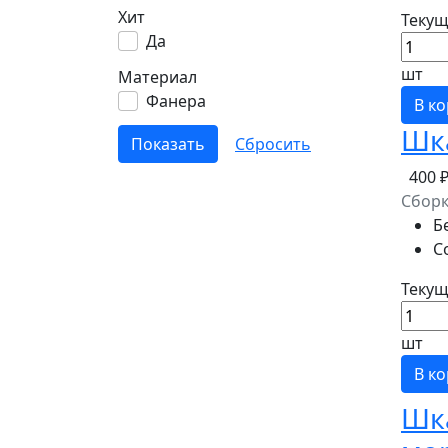
Хит
Текущ
Да
шт
Материал
Фанера
В к
Шк
400 
Сбор
Б
С
Текущ
шт
В к
Шка