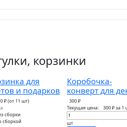
улки, корзинки
зинка для
Коробочка-
тов и подарков
конверт для де
30 ₽
(от 11 шт)
300 ₽
ка
Текущая цена:
300 ₽
за 1 
ез сборки
о сборкой
шт