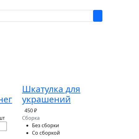
Шкатулка для
нег
украшений
450 ₽
шт
Сборка
Без сборки
Со сборкой