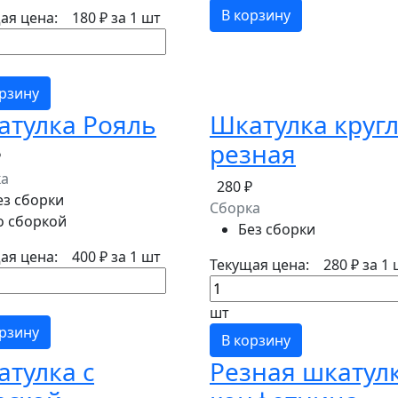
В корзину
ая цена:
180 ₽
за 1 шт
орзину
атулка Рояль
Шкатулка круг
резная
₽
ка
280 ₽
ез сборки
Сборка
о сборкой
Без сборки
ая цена:
400 ₽
за 1 шт
Текущая цена:
280 ₽
за 1 
шт
орзину
В корзину
тулка с
Резная шкатулк