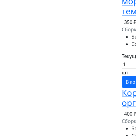
мо
те
350 
Сбор
Б
С
Текущ
шт
В к
Кор
ор
400 
Сбор
Б
С