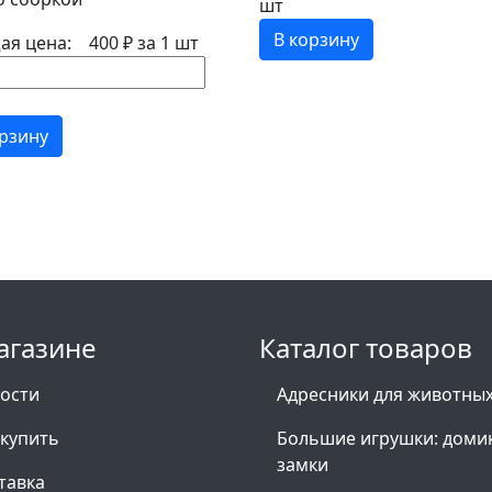
шт
В корзину
ая цена:
400 ₽
за 1 шт
орзину
агазине
Каталог товаров
ости
Адресники для животны
 купить
Большие игрушки: доми
замки
тавка