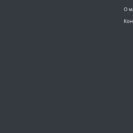
О м
Кон