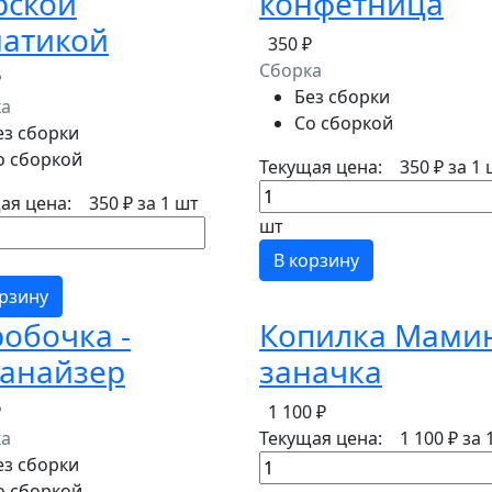
рской
конфетница
матикой
350 ₽
Сборка
₽
Без сборки
ка
Со сборкой
ез сборки
о сборкой
Текущая цена:
350 ₽
за 1 
ая цена:
350 ₽
за 1 шт
шт
В корзину
орзину
обочка -
Копилка Мами
ганайзер
заначка
₽
1 100 ₽
ка
Текущая цена:
1 100 ₽
за 
ез сборки
о сборкой