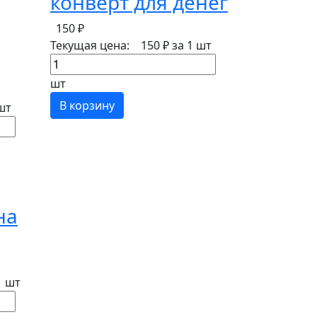
конверт для денег
150 ₽
Текущая цена:
150 ₽
за 1 шт
шт
В корзину
шт
на
1 шт