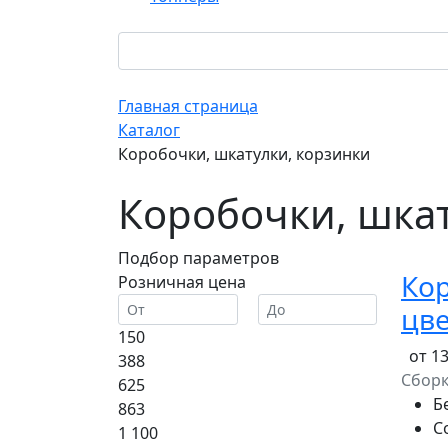
Главная страница
Каталог
Коробочки, шкатулки, корзинки
Коробочки, шкат
Подбор параметров
Кор
Розничная цена
цве
150
от 1
388
Сбор
625
Б
863
С
1 100