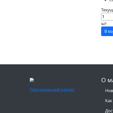
Текущ
шт
В к
О м
Персональный раздел
Нов
Как
Дос