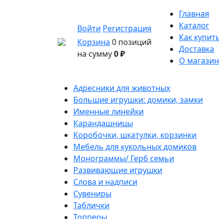
Главная
Каталог
Войти
Регистрация
Как купит
Корзина
0 позиций
Доставка
на сумму
0 ₽
О магазин
Адресники для животных
Большие игрушки: домики, замки
Именные линейки
Карандашницы
Коробочки, шкатулки, корзинки
Мебель для кукольных домиков
Монограммы/ Герб семьи
Развивающие игрушки
Слова и надписи
Сувениры
Таблички
Топперы