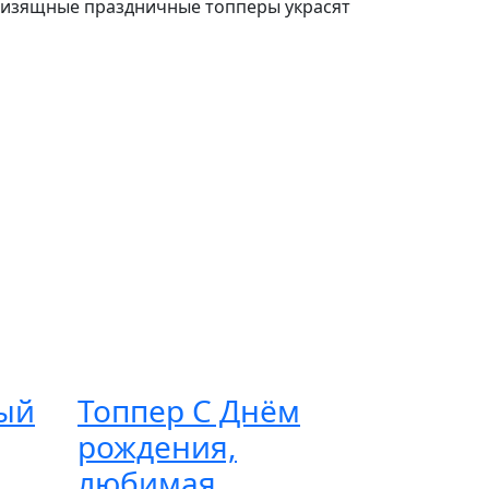
и изящные праздничные топперы украсят
ый
Топпер С Днём
рождения,
любимая