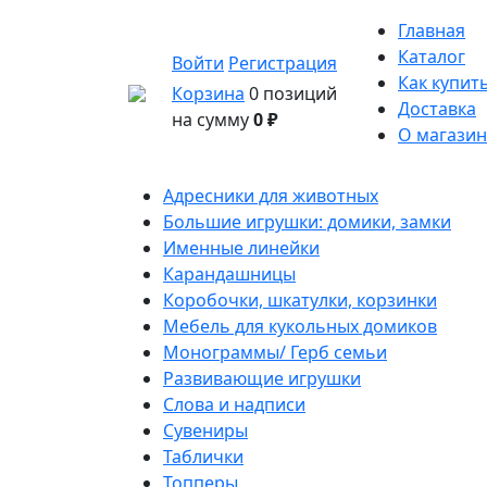
Главная
Каталог
Войти
Регистрация
Как купит
Корзина
0 позиций
Доставка
на сумму
0 ₽
О магазин
Адресники для животных
Большие игрушки: домики, замки
Именные линейки
Карандашницы
Коробочки, шкатулки, корзинки
Мебель для кукольных домиков
Монограммы/ Герб семьи
Развивающие игрушки
Слова и надписи
Сувениры
Таблички
Топперы