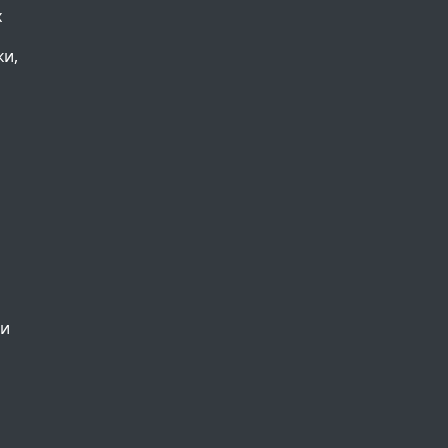
х
ки,
ьи