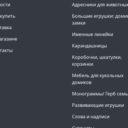
ости
Адресники для животны
 купить
Большие игрушки: доми
замки
тавка
Именные линейки
агазине
Карандашницы
такты
Коробочки, шкатулки,
корзинки
Мебель для кукольных
домиков
Монограммы/ Герб сем
Развивающие игрушки
Слова и надписи