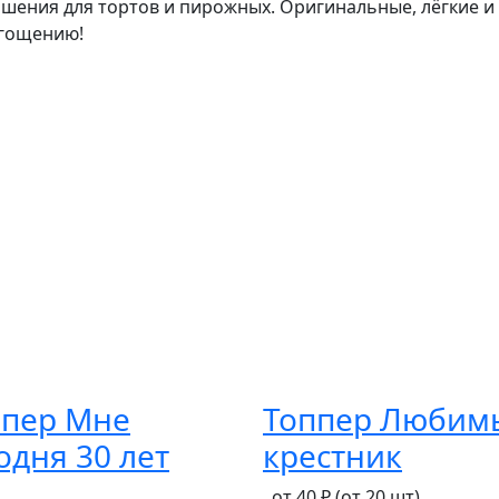
шения для тортов и пирожных. Оригинальные, лёгкие 
угощению!
ппер Мне
Топпер Любим
одня 30 лет
крестник
от 40 ₽
(от 20 шт)