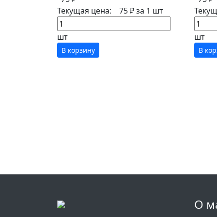
Текущая цена:
75 ₽
за 1 шт
Текущ
шт
шт
В корзину
В ко
О м